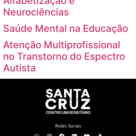
Alfabetização e
Neurociências
Saúde Mental na Educação
Atenção Multiprofissional
no Transtorno do Espectro
Autista
Redes Sociais