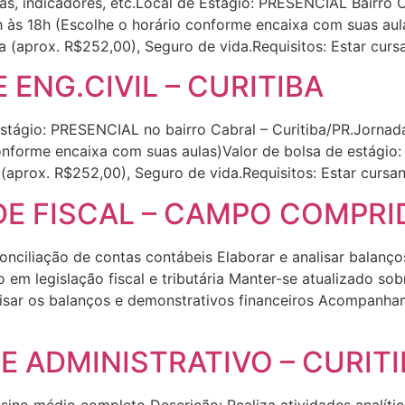
vas, indicadores, etc.Local de Estágio: PRESENCIAL Bairro 
h às 18h (Escolhe o horário conforme encaixa com suas aula
a (aprox. R$252,00), Seguro de vida.Requisitos: Estar curs
 ENG.CIVIL – CURITIBA
gio: PRESENCIAL no bairro Cabral – Curitiba/PR.Jornada d
onforme encaixa com suas aulas)Valor de bolsa de estágio:
 (aprox. R$252,00), Seguro de vida.Requisitos: Estar cursan
DE FISCAL – CAMPO COMPRI
conciliação de contas contábeis Elaborar e analisar balanç
em legislação fiscal e tributária Manter-se atualizado sob
nalisar os balanços e demonstrativos financeiros Acompanha
E ADMINISTRATIVO – CURIT