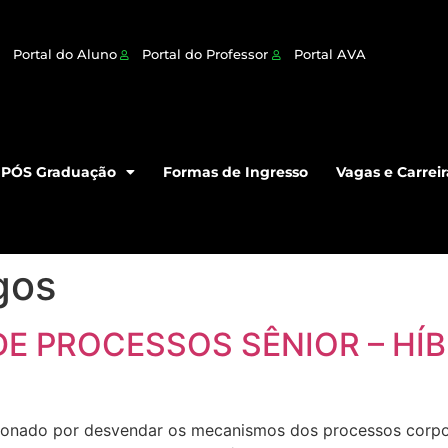
Portal do Aluno
Portal do Professor
Portal AVA
PÓS Graduação
Formas de Ingresso
Vagas e Carreir
gos
DE PROCESSOS SÊNIOR – HÍB
ixonado por desvendar os mecanismos dos processos corpor