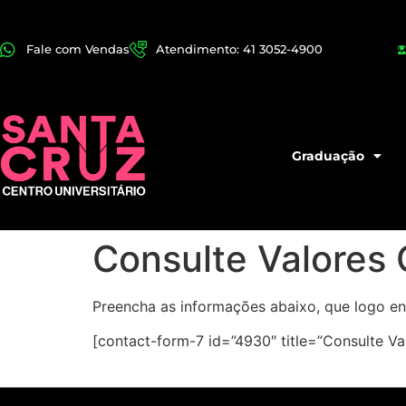
Fale com Vendas
Atendimento: 41 3052-4900
Graduação
Consulte Valores
Preencha as informações abaixo, que logo e
[contact-form-7 id=”4930″ title=”Consulte V