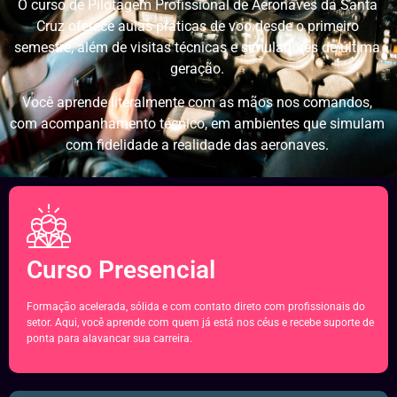
O curso de Pilotagem Profissional de Aeronaves da Santa
Cruz oferece aulas práticas de voo desde o primeiro
semestre, além de visitas técnicas e simuladores de última
geração.
Você aprende literalmente com as mãos nos comandos,
com acompanhamento técnico, em ambientes que simulam
com fidelidade a realidade das aeronaves.
Curso Presencial
Formação acelerada, sólida e com contato direto com profissionais do
setor. Aqui, você aprende com quem já está nos céus e recebe suporte de
ponta para alavancar sua carreira.