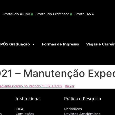
Portal do Aluno
Portal do Professor
Portal AVA
PÓS Graduação
Formas de Ingresso
Vagas e Carreir
021 – Manutenção Exped
iente interno no Periodo 15.02 a 17.02
Baixar
Institucional
Prática e Pesquisa
CIPA
Periódicos
ra
Comissões
Revistas Acadêmicas