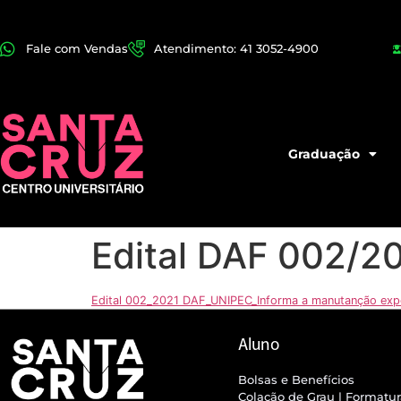
Fale com Vendas
Atendimento: 41 3052-4900
Graduação
Edital DAF 002/2
Edital 002_2021 DAF_UNIPEC_Informa a manutanção exped
Aluno
Bolsas e Benefícios
Colação de Grau | Formatu