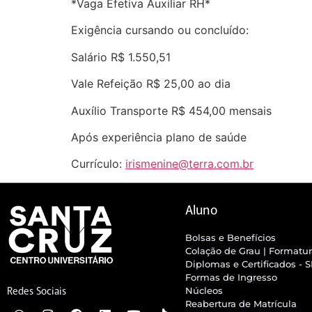
*Vaga Efetiva Auxiliar RH*
Exigência cursando ou concluído:
Salário R$ 1.550,51
Vale Refeição R$ 25,00 ao dia
Auxílio Transporte R$ 454,00 mensais
Após experiência plano de saúde
Currículo:
irismenine@terra.com.br
Aluno
Bolsas e Benefícios
Colação de Grau | Formatu
Diplomas e Certificados - 
Formas de Ingresso
Núcleos
Redes Sociais
Reabertura de Matrícula