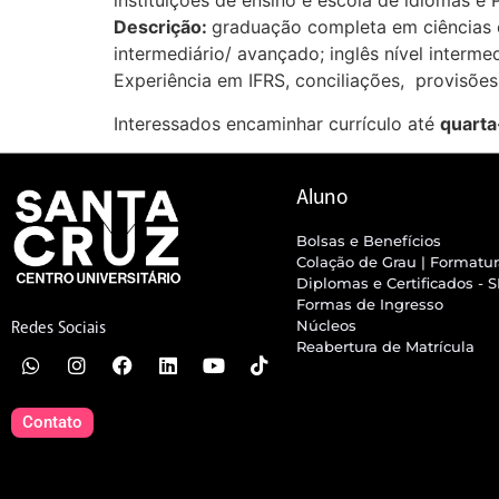
instituições de ensino e escola de idiomas e 
Descrição:
graduação completa em ciências c
intermediário/ avançado; inglês nível interm
Experiência em IFRS, conciliações, provisões
Interessados encaminhar currículo até
quarta
Aluno
Bolsas e Benefícios
Colação de Grau | Formatu
Diplomas e Certificados - 
Formas de Ingresso
Núcleos
Redes Sociais
Reabertura de Matrícula
Contato