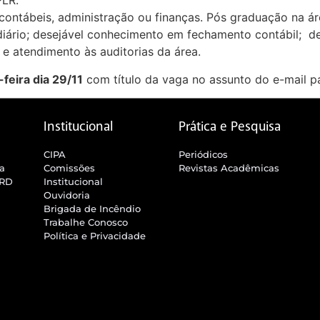
PLR.
ontábeis, administração ou finanças. Pós graduação na áre
ediário; desejável conhecimento em fechamento contábil; d
 e atendimento às auditorias da área.
-feira dia 29/11
com título da vaga no assunto do e-mail 
Institucional
Prática e Pesquisa
CIPA
Periódicos
ra
Comissões
Revistas Acadêmicas
SRD
Institucional
Ouvidoria
Brigada de Incêndio
Trabalhe Conosco
Política e Privacidade