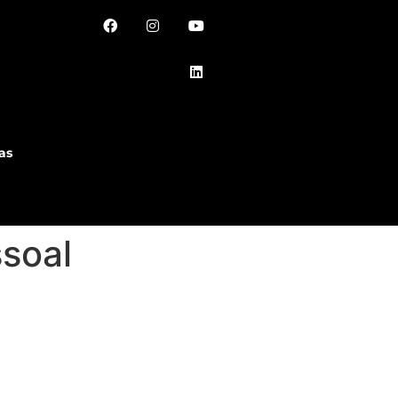
as
soal