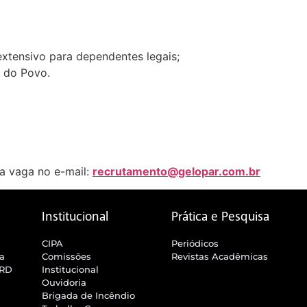
xtensivo para dependentes legais;
 do Povo.
da vaga no e-mail:
recrutamento@gelopar.com.br
Institucional
Prática e Pesquisa
CIPA
Periódicos
ra
Comissões
Revistas Acadêmicas
SRD
Institucional
Ouvidoria
Brigada de Incêndio