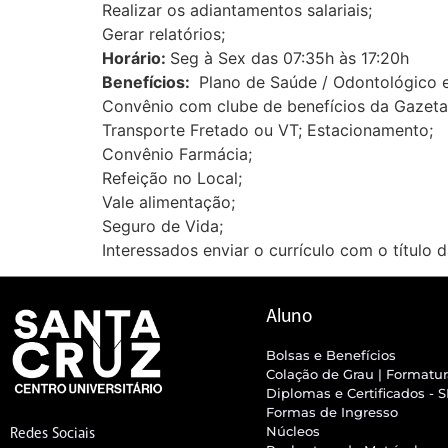
Realizar os adiantamentos salariais;
Gerar relatórios;
Horário:
Seg à Sex das 07:35h às 17:20h
Benefícios:
Plano de Saúde / Odontológico e
Convênio com clube de benefícios da Gazeta
Transporte Fretado ou VT; Estacionamento;
Convênio Farmácia;
Refeição no Local;
Vale alimentação;
Seguro de Vida;
Interessados enviar o currículo com o título 
Aluno
Bolsas e Benefícios
Colação de Grau | Formatu
Diplomas e Certificados - 
Formas de Ingresso
Núcleos
Redes Sociais