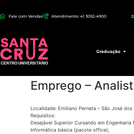
Fale com Vendas
Atendimento: 41 3052-4900
Graduação
Emprego – Analis
Localidade: Emiliano Perneta – São José dos 
Requisitos:
Desejável Superior Cursando em Engenharia
Informática básica (pacote office);