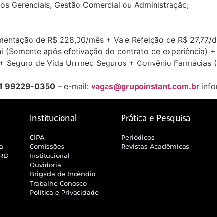
os Gerenciais, Gestão Comercial ou Administração;
mentação de R$ 228,00/mês + Vale Refeição de R$ 27,77/d
ni (Somente após efetivação do contrato de experiência) 
) + Seguro de Vida Unimed Seguros + Convênio Farmácias 
1 99229-0350
– e-mail:
vagas@grupoinstant.com.br
inf
Institucional
Prática e Pesquisa
CIPA
Periódicos
ra
Comissões
Revistas Acadêmicas
SRD
Institucional
Ouvidoria
Brigada de Incêndio
Trabalhe Conosco
Política e Privacidade