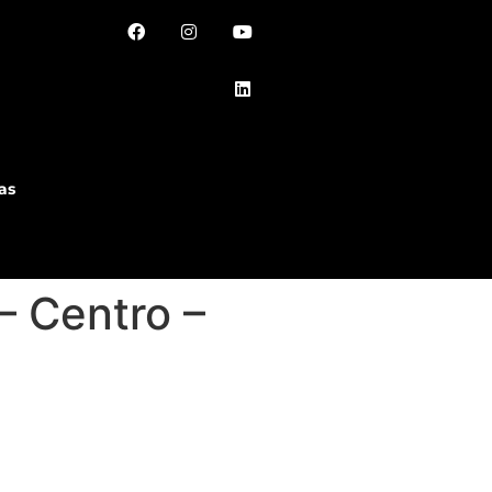
as
– Centro –