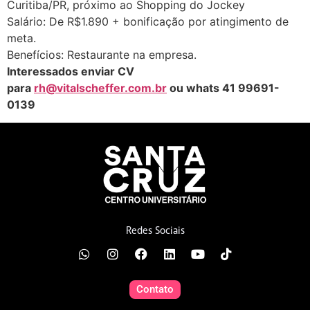
Curitiba/PR, próximo ao Shopping do Jockey
Salário: De R$1.890 + bonificação por atingimento de
meta.
Benefícios: Restaurante na empresa.
Interessados enviar CV
para
rh@vitalscheffer.com.br
ou whats 41 99691-
0139
Redes Sociais
Contato