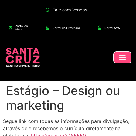
Fale com Vendas
Portal do
Portal do Professor
Portal AVA
Aluno
Estágio – Design ou
marketing
Segue link com todas as informações para divulgação,
através dele recebemos o currículo diretamente na
plataforma:
https://abler.in/v185550