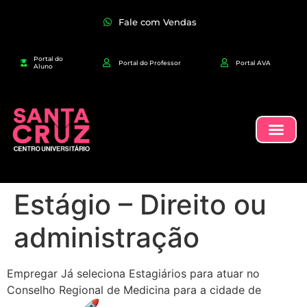
Fale com Vendas
Portal do
Portal do Professor
Portal AVA
Aluno
Estágio – Direito ou
administração
Empregar Já seleciona Estagiários para atuar no
Conselho Regional de Medicina para a cidade de