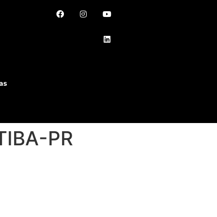
as
TIBA-PR