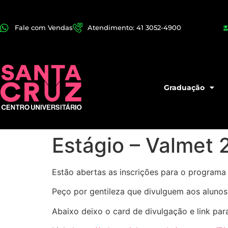
Fale com Vendas
Atendimento: 41 3052-4900
Graduação
Estágio – Valmet
Estão abertas as inscrições para o programa 
Peço por gentileza que divulguem aos alunos
Abaixo deixo o card de divulgação e link par