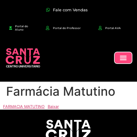
Fale com Vendas
Portal do
Portal do Professor
Portal AVA
Aluno
Farmácia Matutino
FARMACIA MATUTINO
Baixar