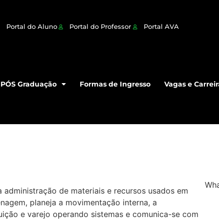
Portal do Aluno
Portal do Professor
Portal AVA
PÓS Graduação
Formas de Ingresso
Vagas e Carreir
Wh
la administração de materiais e recursos usados em
nagem, planeja a movimentação interna, a
ribuição e varejo operando sistemas e comunica-se com