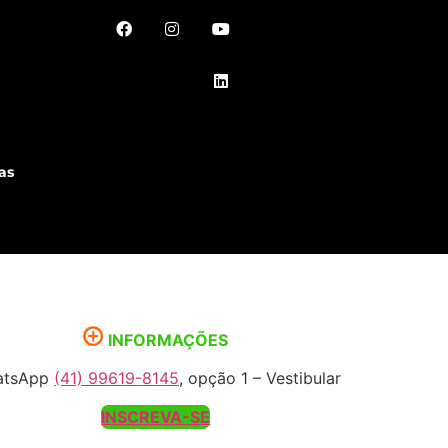
as
INFORMAÇÕES
atsApp
(41) 99619-8145
, opção 1 – Vestibular
INSCREVA-SE