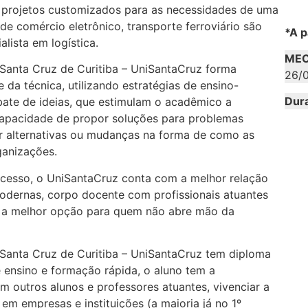
 projetos customizados para as necessidades de uma
de comércio eletrônico, transporte ferroviário são
*A p
lista em logística.
MEC
 Santa Cruz de Curitiba – UniSantaCruz forma
26/0
e da técnica, utilizando estratégias de ensino-
Dur
ate de ideias, que estimulam o acadêmico a
a capacidade de propor soluções para problemas
or alternativas ou mudanças na forma de como as
ganizações.
 acesso, o UniSantaCruz conta com a melhor relação
modernas, corpo docente com profissionais atuantes
se a melhor opção para quem não abre mão da
o Santa Cruz de Curitiba – UniSantaCruz tem diploma
 ensino e formação rápida, o aluno tem a
 outros alunos e professores atuantes, vivenciar a
 em empresas e instituições (a maioria já no 1º