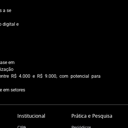
s a se
 digital e
nfase em
lização
r entre R$ 4.000 e R$ 9.000, com potencial para
e em setores
Institucional
Prática e Pesquisa
CIPA
Periódicos