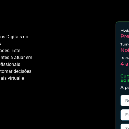
Moda
Pre
os Digitais no
s
Turn
Noi
ades. Este
ntes a atuar em
Dura
4 a
fissionais
, tomar decisões
Cur
is virtual e
Bol
A pa