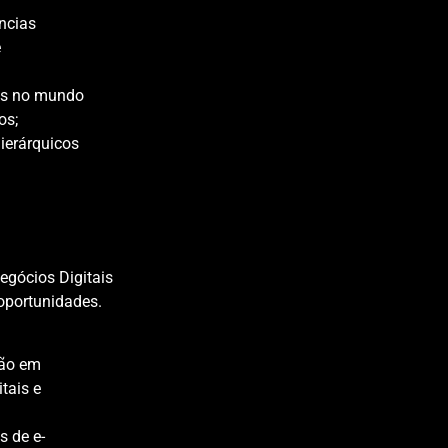
ncias
e
des no mundo
os;
hierárquicos
gócios Digitais
oportunidades.
tão em
tais e
s de e-