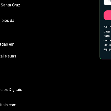
 Santa Cruz
ípios da
*O De
pagam
m
para 
demai
eadas em
consu
equip
tal e suas
ios Digitais
gitais com