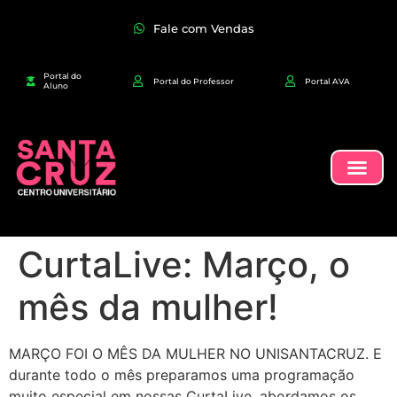
Fale com Vendas
Portal do
Portal do Professor
Portal AVA
Aluno
CurtaLive: Março, o
mês da mulher!
MARÇO FOI O MÊS DA MULHER NO UNISANTACRUZ. E
durante todo o mês preparamos uma programação
muito especial em nossas CurtaLive, abordamos os