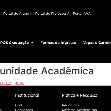
Portal do Aluno
Portal do Professor
Portal AVA
PÓS Graduação
Formas de Ingresso
Vagas e Carreir
unidade Acadêmica
a Out_21
Baixar
Institucional
Prática e Pesquisa
CIPA
Periódicos
ra
Comissões
Revistas Acadêmicas