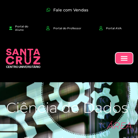
Fale com Vendas
Portal do
Portal do Professor
Portal AVA
Aluno
Ciência de Dados
ÁREA