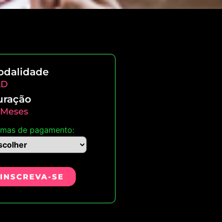
odalidade
AD
uração
 Meses
rmas de pagamento:
INSCREVA-SE