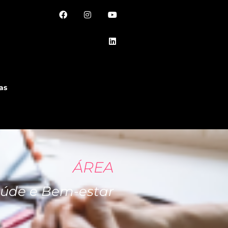
as
ÁREA
úde e Bem-estar