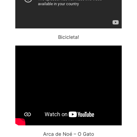
Bicicleta!
Arca de Noé – O Gato