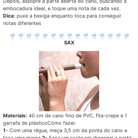
Depois, assopre a parte aberta do cano, buscando a
embocadura ideal, e toque uma nota de cada vez.
Dica:
puxe a bexiga enquanto toca para conseguir
notas diferentes
SAX
Materiais:
40 cm de cano fino de PVC, fita-crepe e 1
garrafa de plásticoComo fazer.
1
– Com uma régua, meça 3,5 cm da ponta do cano e
faça uma marca.
2
– Faça um corte em diagonal a partir