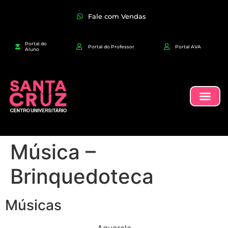
Fale com Vendas
Portal do
Portal do Professor
Portal AVA
Aluno
Música –
Brinquedoteca
Músicas
Aquarela