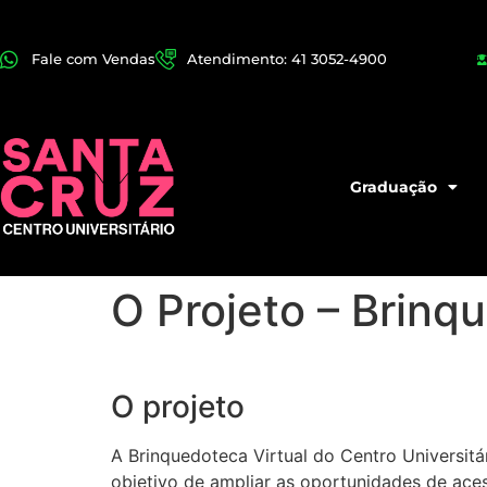
Fale com Vendas
Atendimento: 41 3052-4900
Graduação
O Projeto – Brinq
O projeto
A Brinquedoteca Virtual do Centro Universit
objetivo de ampliar as oportunidades de acess