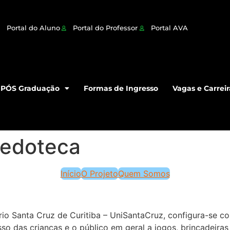
Portal do Aluno
Portal do Professor
Portal AVA
PÓS Graduação
Formas de Ingresso
Vagas e Carreir
uedoteca
Início
O Projeto
Quem Somos
ário Santa Cruz de Curitiba – UniSantaCruz, configura-s
o das crianças e o público em geral a jogos, brincadeiras e 