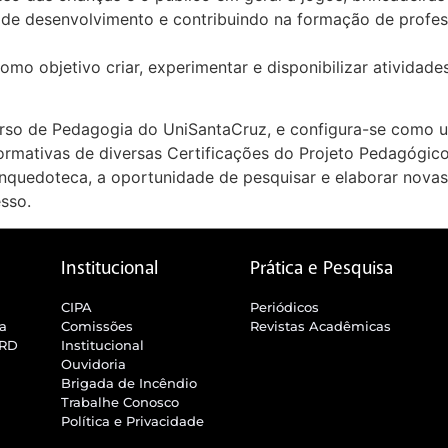
 de desenvolvimento e contribuindo na formação de profes
mo objetivo criar, experimentar e disponibilizar atividad
Curso de Pedagogia do UniSantaCruz, e configura-se como
ormativas de diversas Certificações do Projeto Pedagógi
inquedoteca, a oportunidade de pesquisar e elaborar nov
sso.
Institucional
Prática e Pesquisa
CIPA
Periódicos
ra
Comissões
Revistas Acadêmicas
SRD
Institucional
Ouvidoria
Brigada de Incêndio
Trabalhe Conosco
Política e Privacidade